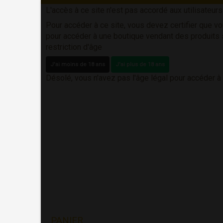
L'accès à ce site n'est pas accordé aux utilisateur
Pour accéder à ce site, vous devez certifier que vo
pour accéder à une boutique vendant des produits
restriction d'âge
J'ai moins de 18 ans
J'ai plus de 18 ans
Désolé, vous n'avez pas l'âge légal pour accéder à
PANIER