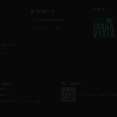
Certifié
Informations
Conditions d'utilisation
Paiement sécurisé
personnelles
ction
ntacter
Nos caveaux
91 22 61
Voir l'ensemble de nos cav
 91 19 46
tact@allianceminervois.com