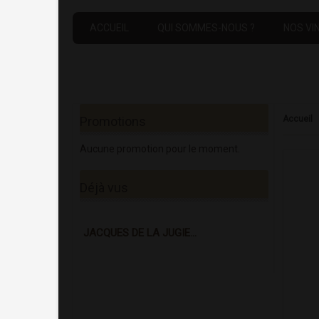
ACCUEIL
QUI SOMMES-NOUS ?
NOS VI
Promotions
Accueil
Aucune promotion pour le moment.
Déjà vus
JACQUES DE LA JUGIE...