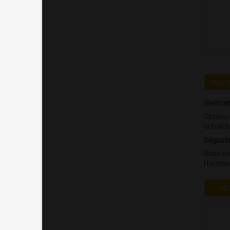
Plus d
Vinifica
Obtenu 
la fraîc
Dégusta
Robe bri
Harmonie
PR