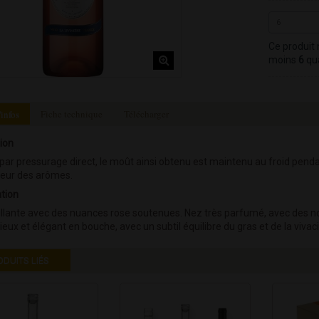
Ce produit 
moins
6
qua
'infos
Fiche technique
Télécharger
tion
par pressurage direct, le moût ainsi obtenu est maintenu au froid penda
heur des arômes.
tion
llante avec des nuances rose soutenues. Nez très parfumé, avec des not
ux et élégant en bouche, avec un subtil équilibre du gras et de la vivaci
ODUITS LIÉS