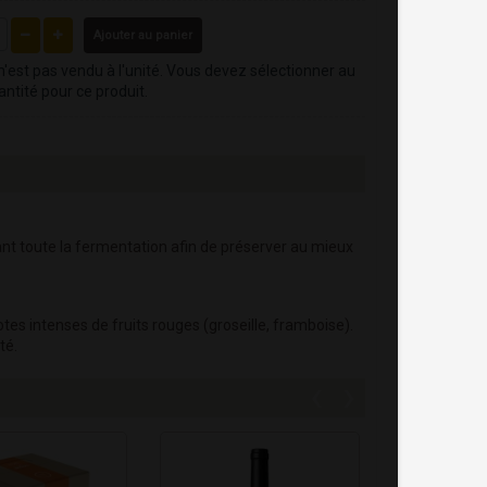
Ajouter au panier
n'est pas vendu à l'unité. Vous devez sélectionner au
ntité pour ce produit.
nt toute la fermentation afin de préserver au mieux
es intenses de fruits rouges (groseille, framboise).
té.
‹
›