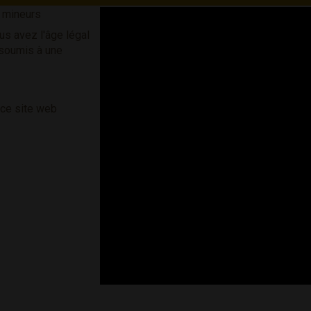
s mineurs
us avez l'âge légal
 soumis à une
 ce site web