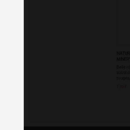
NATUR
MINER
Belle r
subtil d
rouges,.
7,00 €