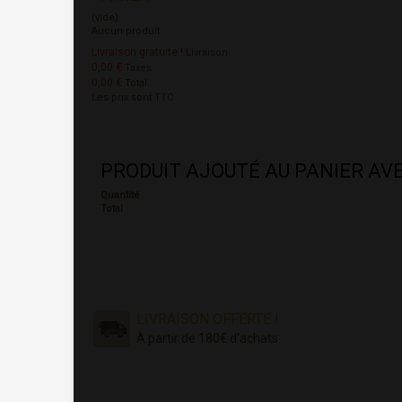
(vide)
Aucun produit
Livraison gratuite !
Livraison
0,00 €
Taxes
0,00 €
Total
Les prix sont TTC
PRODUIT AJOUTÉ AU PANIER AV
Quantité
Total
LIVRAISON OFFERTE !
À partir de 180€ d'achats