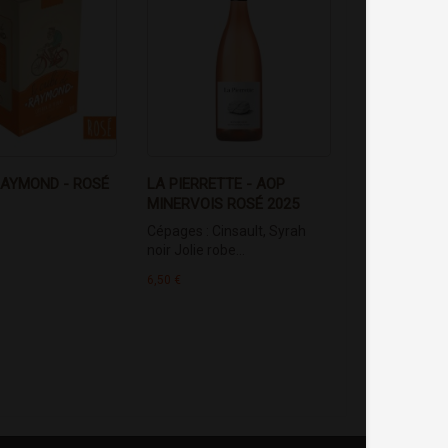
RAYMOND - ROSÉ
LA PIERRETTE - AOP
MINERVOIS ROSÉ 2025
Cépages : Cinsault, Syrah
noir Jolie robe...
6,50 €