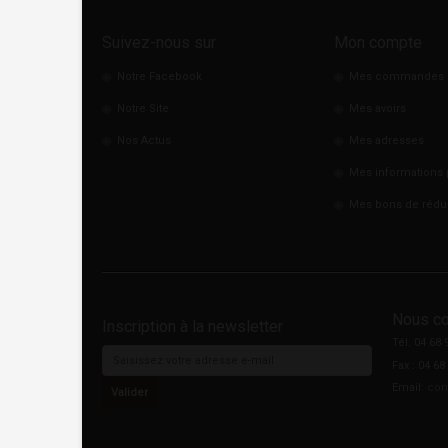
Suivez-nous sur
Mon compte
Notre Facebook
Mes commandes
Notre Site
Mes avoirs
Nos Actus
Mes adresses
Mes informations 
Mes bons de rédu
Nous co
Inscription à la newsletter
Tél. 04 68 
Fax : 04 68
Email:
con