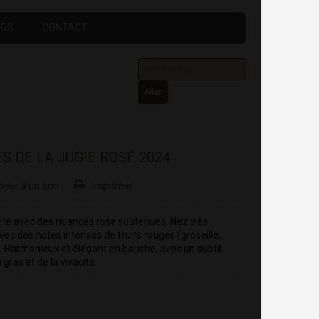
URS
CONTACT
Aller
S DE LA JUGIE ROSÉ 2024
oyer à un ami
Imprimer
nte avec des nuances rose soutenues. Nez très
ec des notes intenses de fruits rouges (groseille,
 Harmonieux et élégant en bouche, avec un subtil
 gras et de la vivacité.