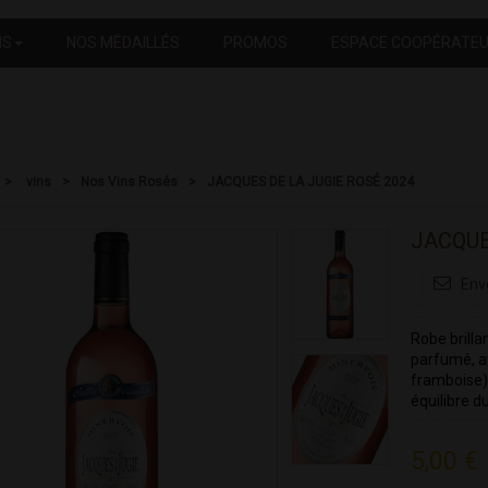
NS
NOS MÉDAILLÉS
PROMOS
ESPACE COOPÉRATE
>
vins
>
Nos Vins Rosés
>
JACQUES DE LA JUGIE ROSÉ 2024
JACQUE
Env
Robe brilla
parfumé, av
framboise).
équilibre du
5,00 €