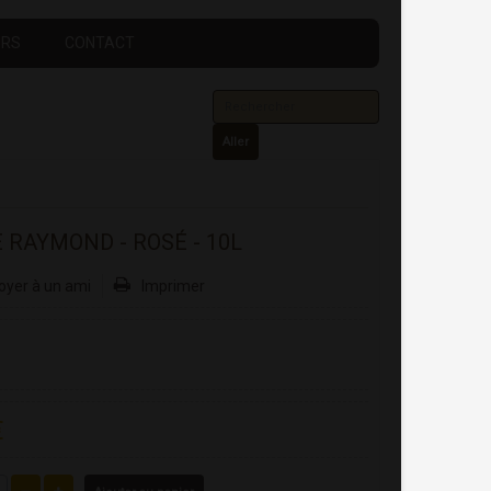
URS
CONTACT
Aller
E RAYMOND - ROSÉ - 10L
oyer à un ami
Imprimer
€