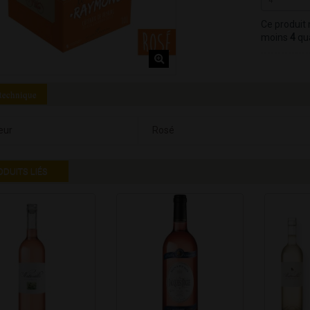
Ce produit 
moins
4
qua
 technique
eur
Rosé
ODUITS LIÉS