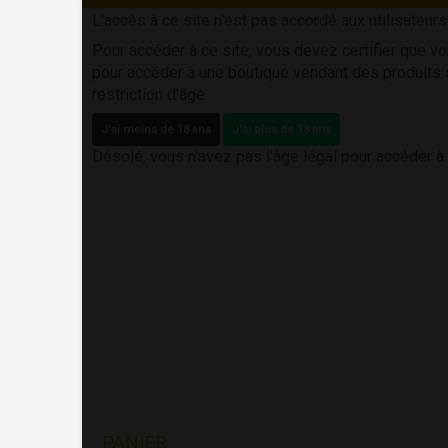
L'accès à ce site n'est pas accordé aux utilisateur
Pour accéder à ce site, vous devez certifier que vo
pour accéder à une boutique vendant des produits
restriction d'âge
J'ai moins de 18 ans
J'ai plus de 18 ans
Désolé, vous n'avez pas l'âge légal pour accéder à
PANIER