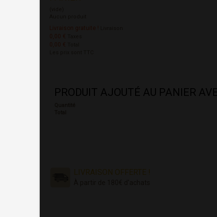
(vide)
Aucun produit
Livraison gratuite !
Livraison
0,00 €
Taxes
0,00 €
Total
Les prix sont TTC
PRODUIT AJOUTÉ AU PANIER AV
Quantité
Total
LIVRAISON OFFERTE !
À partir de 180€ d'achats