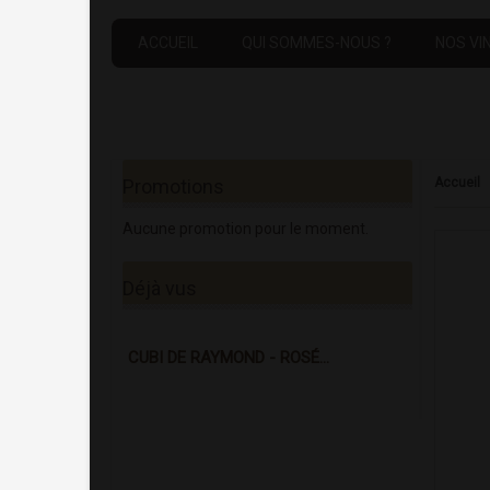
ACCUEIL
QUI SOMMES-NOUS ?
NOS VI
Promotions
Accueil
Aucune promotion pour le moment.
Déjà vus
CUBI DE RAYMOND - ROSÉ...