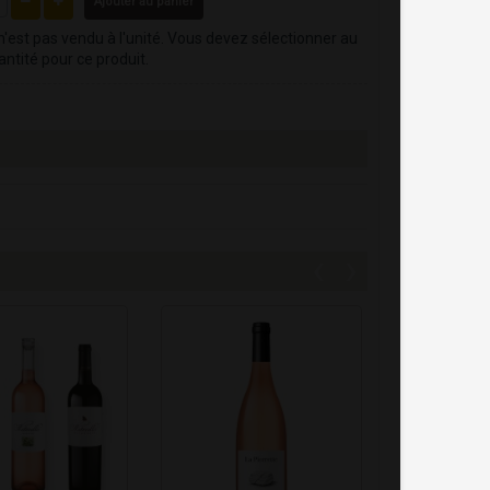
Ajouter au panier
n'est pas vendu à l'unité. Vous devez sélectionner au
ntité pour ce produit.
‹
›