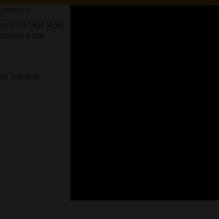
s mineurs
us avez l'âge légal
 soumis à une
 ce site web