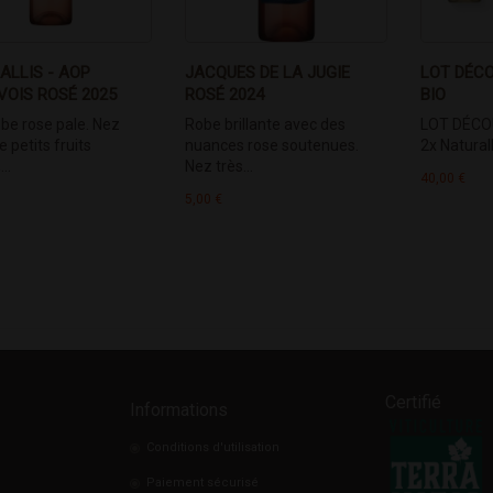
ALLIS - AOP
JACQUES DE LA JUGIE
LOT DÉCO
VOIS ROSÉ 2025
ROSÉ 2024
BIO
obe rose pale. Nez
Robe brillante avec des
LOT DÉCOU
e petits fruits
nuances rose soutenues.
2x Naturalli
..
Nez très...
40,00 €
5,00 €
Certifié
Informations
Conditions d'utilisation
Paiement sécurisé