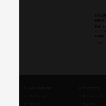
NATUR
MINER
Belle r
subtil d
rouges,.
7,00 €
Suivez-nous sur
Mon compte
Notre Facebook
Mes commandes
Notre Site
Mes avoirs