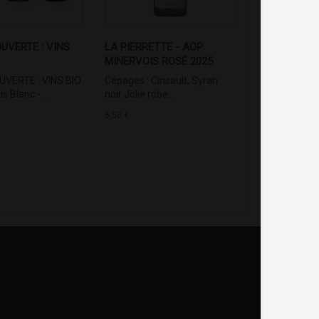
UVERTE : VINS
LA PIERRETTE - AOP
MINERVOIS ROSÉ 2025
VERTE : VINS BIO
Cépages : Cinsault, Syrah
s Blanc -...
noir Jolie robe...
6,50 €