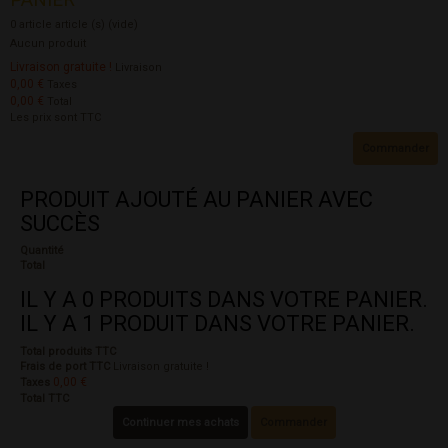
0
article
article (s)
(vide)
Aucun produit
Livraison gratuite !
Livraison
0,00 €
Taxes
0,00 €
Total
Les prix sont TTC
Commander
PRODUIT AJOUTÉ AU PANIER AVEC
SUCCÈS
Quantité
Total
IL Y A
0
PRODUITS DANS VOTRE PANIER.
IL Y A 1 PRODUIT DANS VOTRE PANIER.
Total produits TTC
Frais de port TTC
Livraison gratuite !
0,00 €
Taxes
Total TTC
Continuer mes achats
Commander