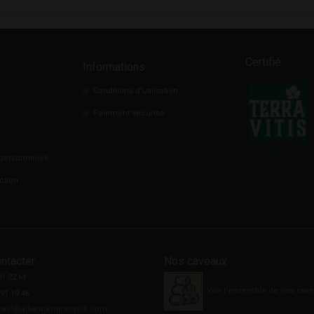
Certifié
Informations
Conditions d'utilisation
Paiement sécurisé
personnelles
ction
ntacter
Nos caveaux
91 22 61
Voir l'ensemble de nos cav
 91 19 46
tact@allianceminervois.com