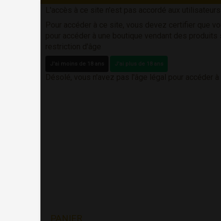
L'accès à ce site n'est pas accordé aux utilisateur
Pour accéder à ce site, vous devez certifier que vo
pour accéder à une boutique vendant des produits
restriction d'âge
J'ai moins de 18 ans
J'ai plus de 18 ans
Désolé, vous n'avez pas l'âge légal pour accéder à
PANIER