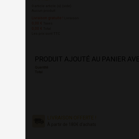
0
article
article (s)
(vide)
Aucun produit
Livraison gratuite !
Livraison
0,00 €
Taxes
0,00 €
Total
Les prix sont TTC
PRODUIT AJOUTÉ AU PANIER AV
Quantité
Total
LIVRAISON OFFERTE !
À partir de 180€ d'achats