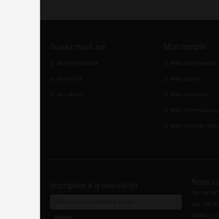
Suivez-nous sur
Mon compte
Notre Facebook
Mes commandes
Notre Site
Mes avoirs
Nos Actus
Mes adresses
Mes informations 
Mes bons de rédu
Nous co
Inscription à la newsletter
Tél. 04 68 
Fax : 04 68
Email:
con