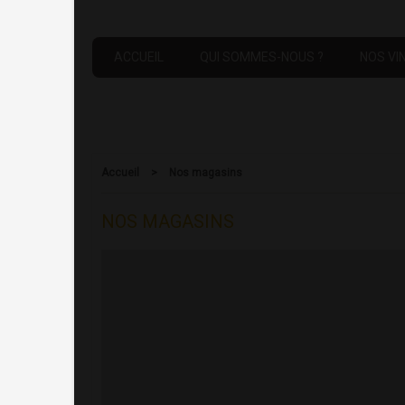
ACCUEIL
QUI SOMMES-NOUS ?
NOS VI
Accueil
>
Nos magasins
NOS MAGASINS