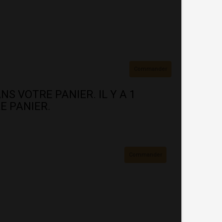
Commander
NS VOTRE PANIER.
IL Y A 1
E PANIER.
Commander