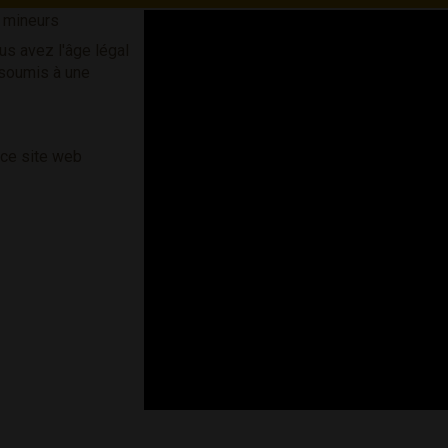
s mineurs
us avez l'âge légal
 soumis à une
 ce site web