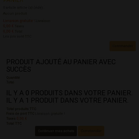
0
article
article (s)
(vide)
Aucun produit
Livraison gratuite !
Livraison
0,00 €
Taxes
0,00 €
Total
Les prix sont TTC
Commander
PRODUIT AJOUTÉ AU PANIER AVEC
SUCCÈS
Quantité
Total
IL Y A
0
PRODUITS DANS VOTRE PANIER.
IL Y A 1 PRODUIT DANS VOTRE PANIER.
Total produits TTC
Frais de port TTC
Livraison gratuite !
0,00 €
Taxes
Total TTC
Continuer mes achats
Commander