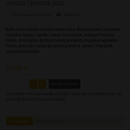
GRAND TERROIR 2024
Envoyer à un ami
Imprimer
Belle robe intense couleur cerise noire. Nez puissant, complexe
(violette, épices, vanille, fumé). En bouche: attaque franche,
ronde, structurée, de bons tanins présents, équilibre agréable,
fondu, avec des notes du terroir (minéral, épice). Très belle
expression fruitée.
10,50 €
Ajouter au panier
Ce produit n'est pas vendu à l'unité. Vous devez sélectionner au
moins
6
quantité pour ce produit.
Plus d'infos
Fiche technique